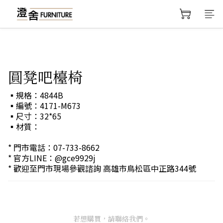
圓凳吧檯椅
▪規格：4844B
▪編號：4171-M673
▪尺寸：32*65
▪材質：
* 門市電話：07-733-8662 
* 官方LINE：@gce9929j 
* 歡迎至門市現場參觀諮詢 高雄市鳥松區中正路344號
若想購買，請聯絡我們。