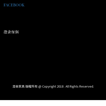
FACEBOOK
LINE@：@gce9929j
客服時間 AM09:30-PM18:00
澄舍傢俱
地址：高雄市鳥松區中正路344號
平日營業： AM09:30-PM20:00
假日營業： AM09:30-PM21:30
信箱：cs077338662@gmail.com
澄舍家具 版權所有 @ Copyright 2018 . All Rights Reserved.