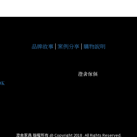
品牌故事
|
案例分享
|
購物說明
澄舍傢俱
地址：高雄市鳥松區中正路3
OK
平日營業： AM09:30-PM20
gce9929j
假日營業： AM09:30-PM21
09:30-PM18:00
信箱：cs077338662@gmail
澄舍家具 版權所有 @ Copyright 2018 . All Rights Reserved.