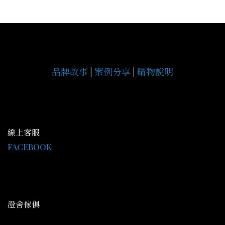
品牌故事
|
案例分享
|
購物說明
線上客服
FACEBOOK
LINE@：@gce9929j
客服時間 AM09:30-PM18:00
澄舍傢俱
地址：高雄市鳥松區中正路344號