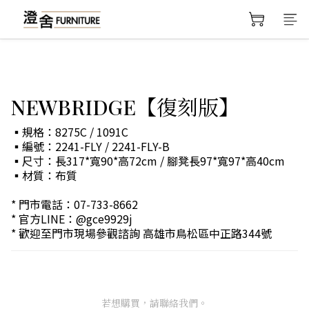
NEWBRIDGE【復刻版】
▪規格：8275C / 1091C
▪編號：2241-FLY / 2241-FLY-B
▪尺寸：長317*寬90*高72cm / 腳凳長97*寬97*高40cm
▪材質：布質
* 門市電話：07-733-8662
* 官方LINE：@gce9929j
* 歡迎至門市現場參觀諮詢 高雄市鳥松區中正路344號
若想購買，請聯絡我們。