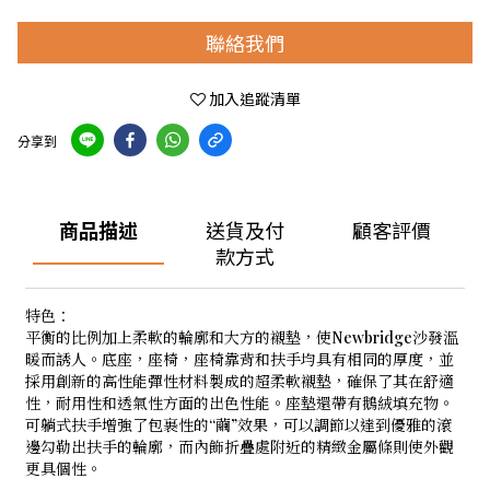
聯絡我們
加入追蹤清單
分享到
商品描述
送貨及付
顧客評價
款方式
特色：
平衡的比例加上柔軟的輪廓和大方的襯墊，使Newbridge沙發溫
暖而誘人。底座，座椅，座椅靠背和扶手均具有相同的厚度，並
採用創新的高性能彈性材料製成的超柔軟襯墊，確保了其在舒適
性，耐用性和透氣性方面的出色性能。座墊還帶有鵝絨填充物。
可躺式扶手增強了包裹性的“繭”效果，可以調節以達到優雅的滾
邊勾勒出扶手的輪廓，而內飾折疊處附近的精緻金屬條則使外觀
更具個性。