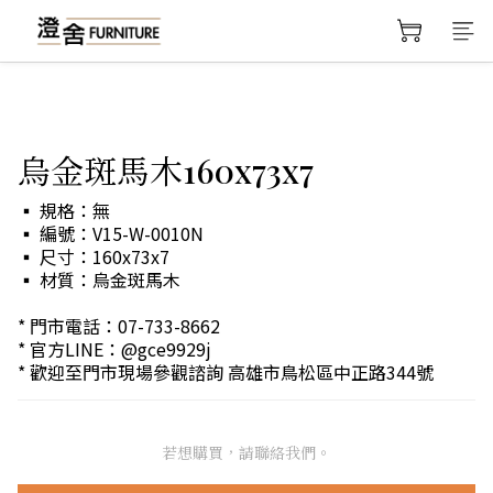
烏金斑馬木160x73x7
▪️ 規格：無
▪️ 編號：V15-W-0010N
▪️ 尺寸：160x73x7
▪️ 材質：烏金斑馬木
* 門市電話：07-733-8662
* 官方LINE：@gce9929j
* 歡迎至門市現場參觀諮詢 高雄市鳥松區中正路344號
若想購買，請聯絡我們。