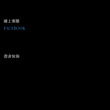
線上客服
FACEBOOK
LINE@：@gce9929j
客服時間 AM09:30-PM18:00
澄舍傢俱
地址：高雄市鳥松區中正路344號
平日營業： AM09:30-PM20:00
假日營業： AM09:30-PM21:30
信箱：cs077338662@gmail.com