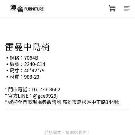
雷曼中島椅
▪規格：7064B
▪編號：2240-C14
▪尺寸：40*42*79
▪材質：988-23
* 門市電話：07-733-8662 
* 官方LINE：@gce9929j 
* 歡迎至門市現場參觀諮詢 高雄市鳥松區中正路344號
若想購買，請聯絡我們。