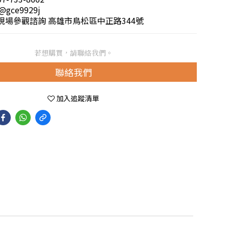
@gce9929j
市現場參觀諮詢 高雄市鳥松區中正路344號
若想購買，請聯絡我們。
聯絡我們
加入追蹤清單