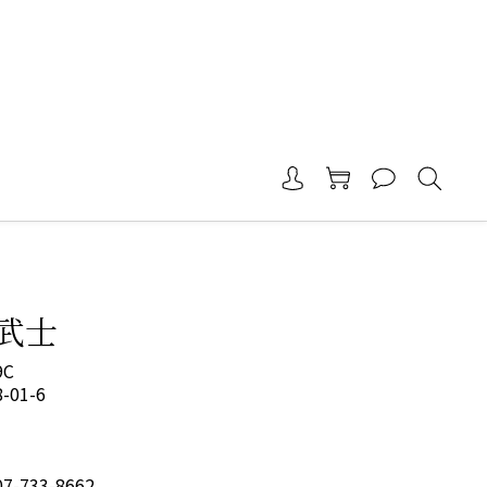
武士
9C
01-6
-733-8662