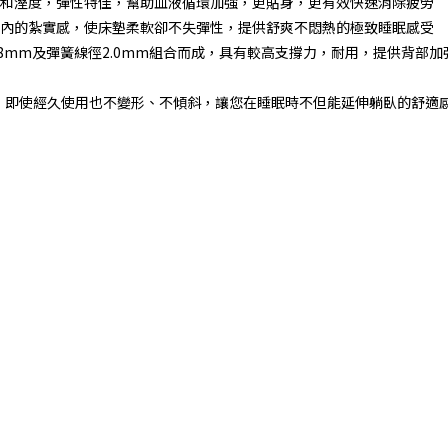
和溼度，彈性特佳，幫助血液循環加強，更貼身，更有效快速消除疲勞
內的紮實感，使床墊柔軟卻不失彈性，提供舒爽不悶熱的極致睡眠感受
1.8mm及彈簧線徑2.0mm組合而成，具有較高支撐力，耐用，提供背
，即使經久使用也不變形、不傾斜，讓您在睡眠時不但能延伸躺臥的舒適