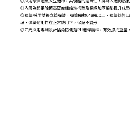
◎採用環保透氣大豆泡棉，其優越的透氣性，排除人體的熱氣
◎內層為超柔除菌高密度纖維泡棉墊及精緻加厚棉墊提升床墊
◎彈簧:採用雙獨立筒彈簧，彈簧顆數648顆以上，彈簧線徑
理，彈簧耐用性在正常使用下，保証不變形。
◎四周採用專利設計插角防側落PU泡棉護框，有效撐托重量