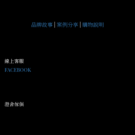
品牌故事
|
案例分享
|
購物說明
線上客服
FACEBOOK
LINE@：@gce9929j
客服時間 AM09:30-PM18:00
澄舍傢俱
地址：高雄市鳥松區中正路344號
平日營業： AM09:30-PM20:00
假日營業： AM09:30-PM21:30