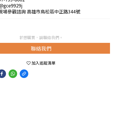
@gce9929j
市現場參觀諮詢 高雄市鳥松區中正路344號
若想購買，請聯絡我們。
聯絡我們
加入追蹤清單