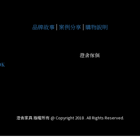
品牌故事
|
案例分享
|
購物說明
澄舍傢俱
地址：高雄市鳥松區中正路3
OK
平日營業： AM09:30-PM20
gce9929j
假日營業： AM09:30-PM21
09:30-PM18:00
信箱：cs077338662@gmail
澄舍家具 版權所有 @ Copyright 2018 . All Rights Reserved.