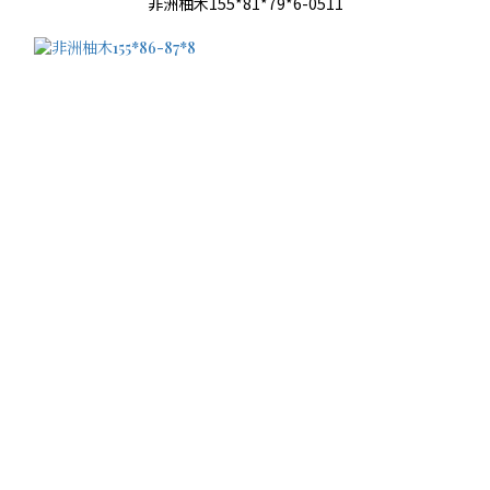
非洲柚木155*81*79*6-0511