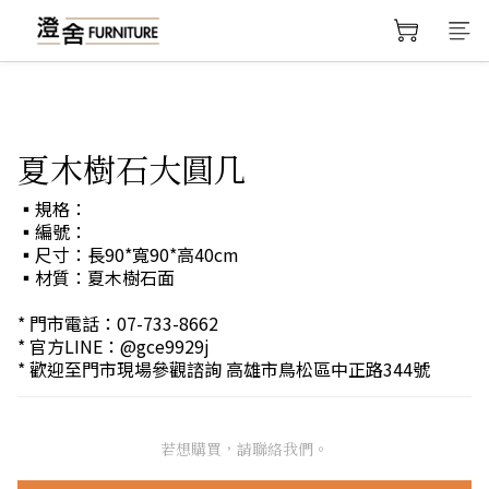
夏木樹石大圓几
▪規格：
▪編號：
▪尺寸：長90*寬90*高40cm
▪材質：夏木樹石面
* 門市電話：07-733-8662
* 官方LINE：@gce9929j
* 歡迎至門市現場參觀諮詢 高雄市鳥松區中正路344號
若想購買，請聯絡我們。