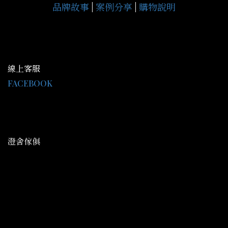
品牌故事
|
案例分享
|
購物說明
線上客服
FACEBOOK
LINE@：@gce9929j
客服時間 AM09:30-PM18:00
澄舍傢俱
地址：高雄市鳥松區中正路344號
平日營業： AM09:30-PM20:00
假日營業： AM09:30-PM21:30
信箱：cs077338662@gmail.com