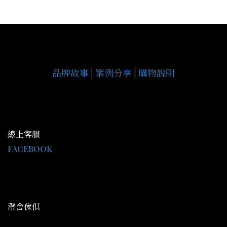
品牌故事
|
案例分享
|
購物說明
線上客服
FACEBOOK
LINE@：@gce9929j
客服時間 AM09:30-PM18:00
澄舍傢俱
地址：高雄市鳥松區中正路344號