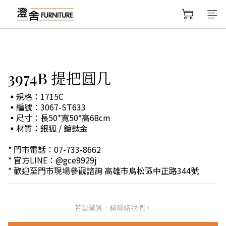
3974B 提把圓几
▪規格：1715C
▪編號：3067-ST633
▪尺寸：長50*寬50*高68cm
▪材質：銀狐 / 鍍鈦金
* 門市電話：07-733-8662
* 官方LINE：@gce9929j
* 歡迎至門市現場參觀諮詢 高雄市鳥松區中正路344號
若想購買，請聯絡我們。