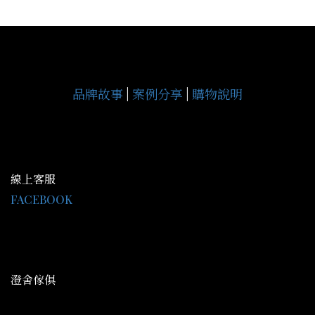
品牌故事
|
案例分享
|
購物說明
線上客服
FACEBOOK
LINE@：@gce9929j
客服時間 AM09:30-PM18:00
澄舍傢俱
地址：高雄市鳥松區中正路344號